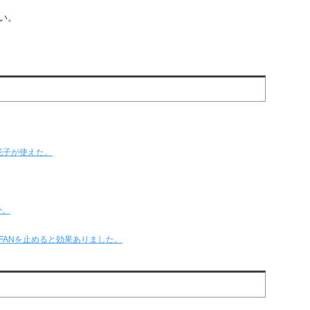
い。
花子が使えた。
か。
策に、FANを止めると効果ありました。