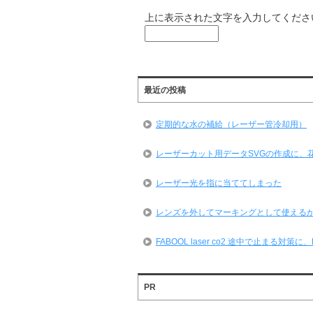
上に表示された文字を入力してくださ
最近の投稿
定期的な水の補給（レーザー管冷却用）
レーザーカット用データSVGの作成に、
レーザー光を指に当ててしまった
レンズを外してマーキングとして使える
FABOOL laser co2 途中で止まる対
PR