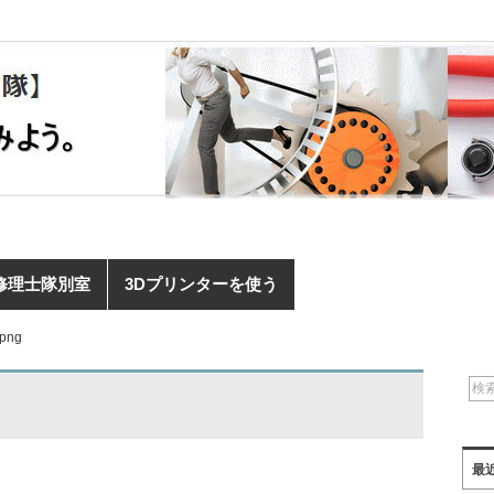
修理士隊別室
3Dプリンターを使う
.png
最