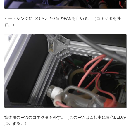
ヒートシンクにつけられた2個のFANを止める。（コネクタを外
す。）
筐体用のFANのコネクタも外す。（このFANは回転中に青色LEDが
点灯する。）