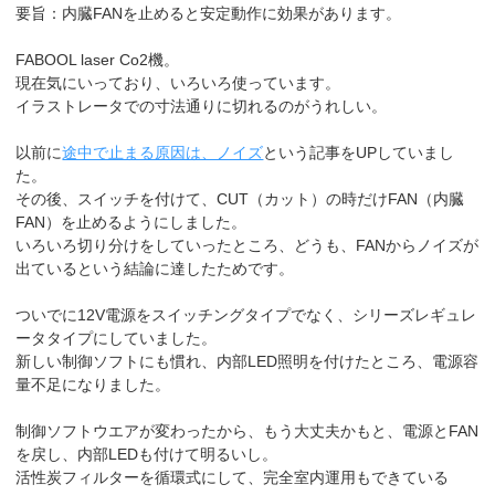
要旨：内臓FANを止めると安定動作に効果があります。
FABOOL laser Co2機。
現在気にいっており、いろいろ使っています。
イラストレータでの寸法通りに切れるのがうれしい。
以前に
途中で止まる原因は、ノイズ
という記事をUPしていまし
た。
その後、スイッチを付けて、CUT（カット）の時だけFAN（内臓
FAN）を止めるようにしました。
いろいろ切り分けをしていったところ、どうも、FANからノイズが
出ているという結論に達したためです。
ついでに12V電源をスイッチングタイプでなく、シリーズレギュレ
ータタイプにしていました。
新しい制御ソフトにも慣れ、内部LED照明を付けたところ、電源容
量不足になりました。
制御ソフトウエアが変わったから、もう大丈夫かもと、電源とFAN
を戻し、内部LEDも付けて明るいし。
活性炭フィルターを循環式にして、完全室内運用もできている