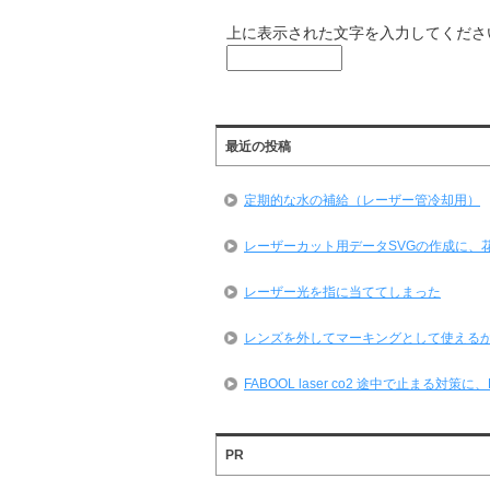
上に表示された文字を入力してくださ
最近の投稿
定期的な水の補給（レーザー管冷却用）
レーザーカット用データSVGの作成に、
レーザー光を指に当ててしまった
レンズを外してマーキングとして使える
FABOOL laser co2 途中で止まる対
PR