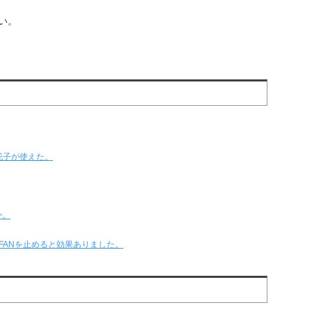
い。
花子が使えた。
か。
策に、FANを止めると効果ありました。