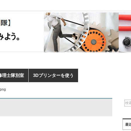
修理士隊別室
3Dプリンターを使う
.png
最