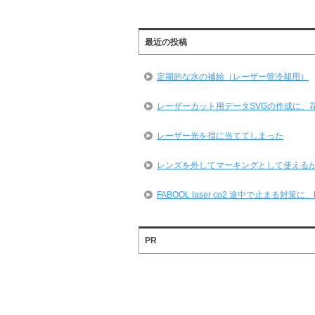
最近の投稿
定期的な水の補給（レーザー管冷却用）
レーザーカット用データSVGの作成に、
レーザー光を指に当ててしまった
レンズを外してマーキングとして使える
FABOOL laser co2 途中で止まる対
PR