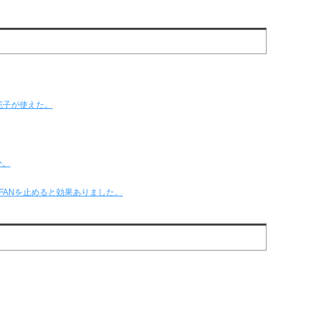
花子が使えた。
か。
策に、FANを止めると効果ありました。