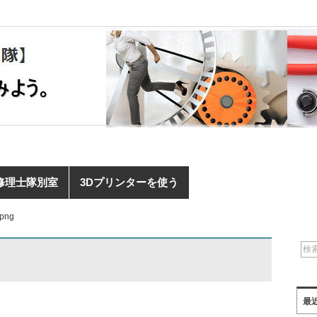
修理士隊別室
3Dプリンターを使う
.png
最