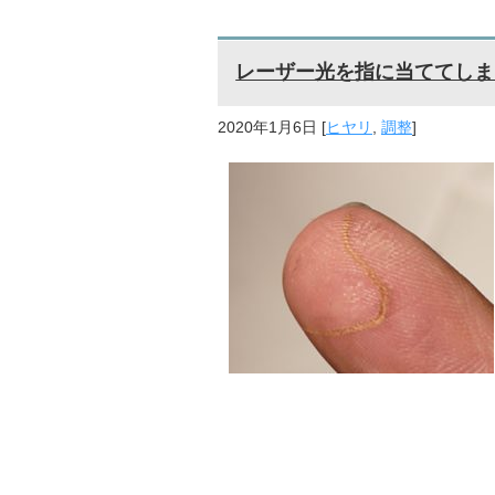
レーザー光を指に当ててしま
2020年1月6日
[
ヒヤリ
,
調整
]