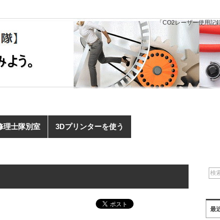
「CO2レーザー使用記
修理士隊別室
3Dプリンターを使う
最