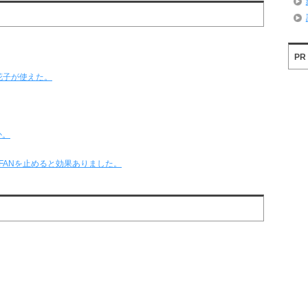
PR
花子が使えた。
か。
策に、FANを止めると効果ありました。