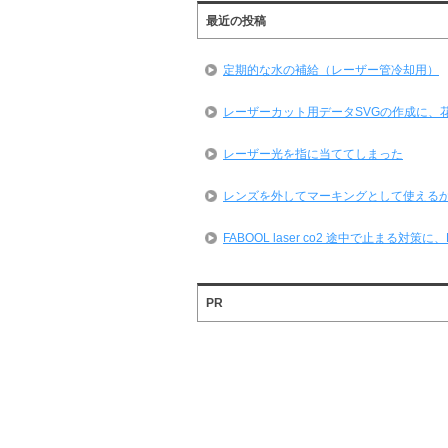
最近の投稿
定期的な水の補給（レーザー管冷却用）
レーザーカット用データSVGの作成に、
レーザー光を指に当ててしまった
レンズを外してマーキングとして使える
FABOOL laser co2 途中で止まる対
PR